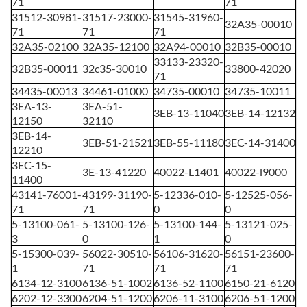
71
71
31512-30981-
31517-23000-
31545-31960-
32A35-00010
71
71
71
32A35-02100
32A35-12100
32A94-00010
32B35-00010
33133-23320-
32B35-00011
32c35-30010
33800-42020
71
34435-00013
34461-01000
34735-00010
34735-10011
3EA-13-
3EA-51-
3EB-13-11040
3EB-14-12132
12150
32110
3EB-14-
3EB-51-21521
3EB-55-11180
3EC-14-31400
12210
3EC-15-
3E-13-41220
40022-L1401
40022-l9000
11400
43141-76001-
43199-31190-
5-12336-010-
5-12525-056-
71
71
0
0
5-13100-061-
5-13100-126-
5-13100-144-
5-13121-025-
3
0
1
0
5-15300-039-
56022-30510-
56106-31620-
56151-23600-
1
71
71
71
6134-12-3100
6136-51-1002
6136-52-1100
6150-21-6120
6202-12-3300
6204-51-1200
6206-11-3100
6206-51-1200