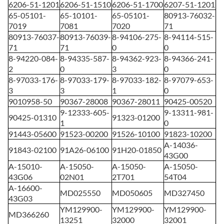
6206-51-1201
6206-51-1510
6206-51-1700
6207-51-1201
65-05101-
65-10101-
65-05101-
80913-76032-
7019
7081
7020
71
80913-76037-
80913-76039-
8-94106-275-
8-94114-515-
71
71
0
0
8-94220-084-
8-94335-587-
8-94362-923-
8-94366-241-
2
0
3
0
8-97033-176-
8-97033-179-
8-97033-182-
8-97079-653-
3
3
1
0
9010958-50
90367-28008
90367-28011
90425-00520
9-12333-605-
9-13311-981-
90425-01310
91323-01200
1
0
91443-05600
91523-00200
91526-10100
91823-10200
A-14036-
91843-02100
91A26-06100
91H20-01850
43G00
A-15010-
A-15050-
A-15050-
A-15050-
43G06
02N01
2T701
54T04
A-16600-
MD025550
MD050605
MD327450
43G03
YM129900-
YM129900-
YM129900-
MD366260
13251
32000
32001