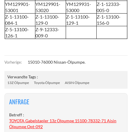
YM129901-
YM129901-
YM129931-
Z-1-12333-
53001
53020
53000
005-0
Z-1-13100-
Z-1-13100-
Z-1-13100-
Z-1-13100-
084-1
129-0
129-1
156-0
Z-5-13100-
Z-9-12333-
126-1
009-0
15010-76000 Nissan-Ölpumpe.
Vorherige:
Verwandte Tags :
13Z Ölpumpe
Toyota Ölpumpe
AISIN Ölpumpe
ANFRAGE
Betreff :
TOYOTA Gabelstapler 13z Ölpumpe 15100-78332-71 Aisin
Ölpumpe Opt-092