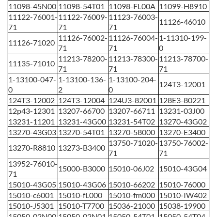
11098-45N00
11098-54T01
11098-FL00A
11099-H8910
11122-76001-
11122-76009-
11123-76003-
11126-46010
71
71
71
11126-76002-
11126-76004-
1-11310-199-
11126-71020
71
71
0
11213-78200-
11213-78300-
11213-78700-
11135-71010
71
71
71
1-13100-047-
1-13100-136-
1-13100-204-
124T3-12001
0
2
0
124T3-12002
124T3-12004
124U3-82001
128E3-80221
12p43-12301
13207-66700
13207-66711
13231-03J00
13231-11201
13231-43G00
13231-54T02
13270-43G02
13270-43G03
13270-54T01
13270-58000
13270-E3400
13750-71020-
13750-76002-
13270-R8810
13273-B3400
71
71
13952-76010-
15000-B3000
15010-06J02
15010-43G04
71
15010-43G05
15010-43G06
15010-66202
15010-76000
15010-c6001
15010-fL000
15010-fm000
15010-IW402
15010-J5301
15010-T7700
15036-21000
15038-19900
15050-02N00
15050-02N01
15050-54T01
15050-54T04