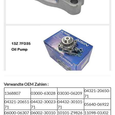
Verwandte OEM Zahlen
:
04321-20650-
1368807
03000-63028
03030-06209
71
04321-20651-
04432-30023-
04432-30101-
05640-06922
71
71
71
06000-06307
06002-30310
10101-Z9826
11098-03J02