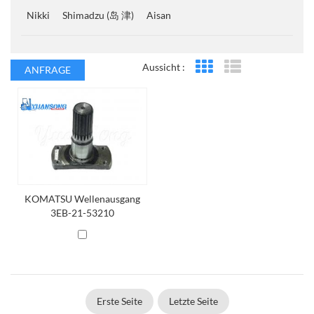
Nikki
Shimadzu (岛 津)
Aisan
Aussicht :
ANFRAGE
Rasteransicht
Listenansicht
KOMATSU Wellenausgang
3EB-21-53210
Erste Seite
Letzte Seite