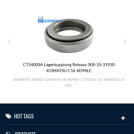
CT5400SA Lagerkupplung Release 3EB-10-31930
KOMATSU C16 4D94LE
.
KOMATSU: 4D92E-C20 FD10-18; 4D94E-C15 FD20 / 25; 4D94LE-C16
FD2.
HOT TAGS