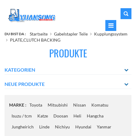
Startseite
Gabelstapler Teile
Kupplungssystem
DU BIST DA :
PLATE,CLUTCH BACKING
PRODUKTE
KATEGORIEN
NEUE PRODUKTE
MARKE :
Toyota
Mitsubishi
Nissan
Komatsu
Isuzu / tcm
Katze
Doosan
Heli
Hangcha
Jungheirich
Linde
Nichiyu
Hyundai
Yanmar