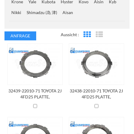
Krone
Yale
Kubota
Hyster
Kovo
Aisin
Kyb
Nikki
Shimadzu (岛 津)
Aisan
Aussicht :
ANFRAGE
Rasteransicht
Listenansicht
32439-22010-71 TOYOTA 2J
32438-22010-71 TOYOTA 2J
4FD25 PLATTE,
4FD25 PLATTE,
KUPPLUNGSUNTERSTÜTZU
KUPPLUNGSUNTERSTÜTZU
NG
NG