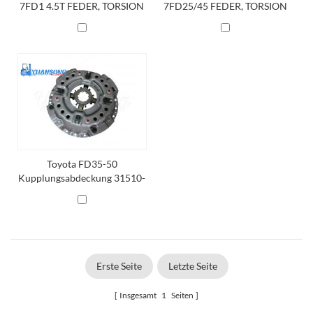
7FD1 4.5T FEDER, TORSION
7FD25/45 FEDER, TORSION
(FÜR PEDALRÜCKGABE)
(FÜR PEDALRÜCKGABE)
Toyota FD35-50
Kupplungsabdeckung 31510-
32880-71 Aisin CW-015
Erste Seite
Letzte Seite
Insgesamt
1
Seiten