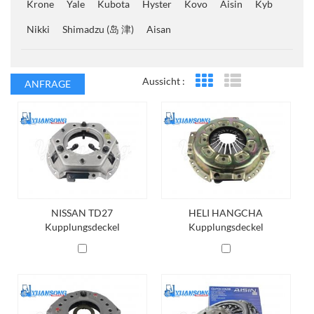
Krone
Yale
Kubota
Hyster
Kovo
Aisin
Kyb
Nikki
Shimadzu (岛 津)
Aisan
Aussicht :
ANFRAGE
Rasteransicht
Listenansicht
NISSAN TD27
HELI HANGCHA
Kupplungsdeckel
Kupplungsdeckel