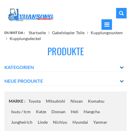
Startseite
Gabelstapler Teile
Kupplungssystem
DU BIST DA :
Kupplungsdeckel
PRODUKTE
KATEGORIEN
NEUE PRODUKTE
MARKE :
Toyota
Mitsubishi
Nissan
Komatsu
Isuzu / tcm
Katze
Doosan
Heli
Hangcha
Jungheirich
Linde
Nichiyu
Hyundai
Yanmar