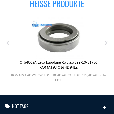
HEISSE PRODUKTE
CT5400SA Lagerkupplung Release 3EB-10-31930
KOMATSU C16 4D94LE
.
KOMATSU: 4D92E-C20 FD10-18; 4D94E-C15 FD20 / 25; 4D94LE-C16
FD2.
HOT TAGS