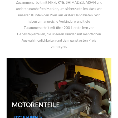
Zusammenarbeit mit Nikki, KYB, SHIMADZU, AISAN und
anderen namhaften Marken, um sicherzustellen, dass wir
unseren Kunden den Preis aus erster Hand bieten. Wir
haben umfangreiche Verbindung und tiefe
Zusammenarbeit mit über 200 Herstellern von
Gabelstaplerteilen, die unseren Kunden mit mehrfachen
Auswahlmöglichkeiten und dem günstigsten Preis
versorgen.
MOTORENTEILE
JETZT KAUFEN