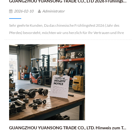
GUANGZHOU YUANSONG TRADE CO., LTD 2026 Frühlingsfest-Feiertagsmitteilung
2026-02-10
Administrator
Sehr geehrte Kunden, Da das chinesische Frühlingsfest 2026 (Jahr des
Pferdes) bevorsteht, möchten wir uns herzlich für Ihr Vertrauen und Ihre
Unterstützung im vergangenen Jahr bedanken. Damit unser Team dieses
traditionelle Fest unbeschwert und friedlich mit seinen Familien feiern
kann, informieren wir Sie hiermit über unsere Regelungen zum
Frühlingsfest: I. Ferienzeit Unser Unternehmen macht während des
Frühlingsfestes 2026 eine 12-tägige Betriebspause. Der genaue Zeitraum
ist vom 12. Februar 2026 (24. Tag des 12. Mondmonats) bis zum 23.
Februar 2026 (7. Tag des ersten Mondmonats). Wir nehmen unsere Arbeit
am 24. Februar 2026 (8. Tag des ersten Mondmonats) wieder auf und der
Geschäftsbetrieb läuft anschließend wieder normal. II. Relevante Hinweise
1. Während der Feiertage sind unsere Kundenservice- und Geschäftsteams
vorübergehend nicht erreichbar. Bei dringenden Anliegen oder Fragen
können Sie sich jederzeit an uns wenden. Wir werden Ihnen nach
Wiederaufnahme unserer Arbeit schnellstmöglich antworten. 2. Wir
GUANGZHOU YUANSONG TRADE CO., LTD. Hinweis zum Tag der Arbeit
entschuldigen uns für etwaige Unannehmlichkeiten, die durch die