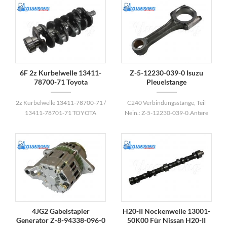
6F 2z Kurbelwelle 13411-
Z-5-12230-039-0 Isuzu
78700-71 Toyota
Pleuelstange
Gabelstapler Kurbelwelle
2z Kurbelwelle 13411-78700-71 /
C240 Verbindungsstange, Teil
13411-78701-71 TOYOTA
Nein.: Z-5-12230-039-0.Antere
Gabelstapler Kurbelwelle, gelten
zu Isuzu C240-Motor.
für 6-8fd2z Toyota Gabelstapler
Motor.
4JG2 Gabelstapler
H20-II Nockenwelle 13001-
Generator Z-8-94338-096-0
50K00 Für Nissan H20-II