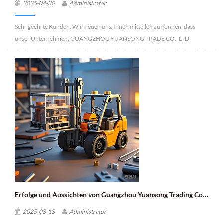
2025-04-30
Administrator
Feiertagsregelung entstehen, und danken Ihnen für Ihr Verständnis und
Ihre Geduld. Wir haben vor den Feiertagen alle notwendigen
Sehr geehrte Kunden, Wir freuen uns, Ihnen mitteilen zu können, dass
Vorkehrungen für die Arbeitsübergabe getroffen, um die Auswirkungen
unser Unternehmen, GUANGZHOU YUANSONG TRADE CO., LTD,
auf Ihre Zusammenarbeit mit uns so gering wie möglich zu halten. Auch im
anlässlich des bevorstehenden Labor Day vom 1. bis 4. Mai 2025
neuen Jahr wird GUANGZHOU YUANSONG TRADE CO., LTD Ihnen
geschlossen bleibt. Während dieser Zeit wird unser regulärer
weiterhin hochwertige Produkte und Dienstleistungen anbieten. Wir
Geschäftsbetrieb eingestellt und unser Büro wird nicht besetzt sein. Bei
wünschen Ihnen und Ihrer Familie ein frohes Frühlingsfest, viel Erfolg im
dringenden Anliegen oder Fragen erreichen Sie uns gerne per E-Mail unter
Beruf, ein harmonisches Familienleben und alles Gute! Hiermit wird die
[sunny@forklift-china.cc] oder per WhatsApp unter [+86 134 2881 8891].
Bekanntmachung veröffentlicht. GUANGZHOU YUANSONG TRADE CO.,
Unser Team wird Ihre Nachrichten umgehend beantworten und sich um
LTD Yuki Erscheinungsdatum: 10. Februar 2026
Ihre Anliegen kümmern, sobald wir am 5. Mai 2025 unsere Arbeit wieder
aufnehmen. Wir entschuldigen uns aufrichtig für etwaige
Unannehmlichkeiten und danken Ihnen für Ihr Verständnis und Ihre
Geduld. Wir sind bestrebt, Ihnen den bestmöglichen Service zu bieten und
freuen uns darauf, Sie bald wieder bedienen zu dürfen. Ich wünsche Ihnen
einen wunderschönen und erholsamen Labor Day! Beste grüße, Yuki
GUANGZHOU YUANSONG TRADE CO., LTD
Erfolge und Aussichten von Guangzhou Yuansong Trading Co., Ltd. im Gabelstapler Ersatzteilegeschäft
2025-08-18
Administrator