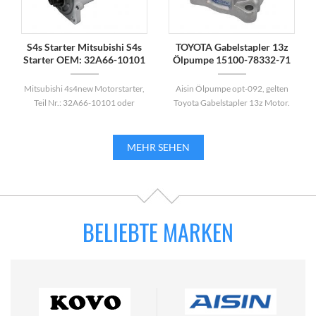
S4s Starter Mitsubishi S4s
TOYOTA Gabelstapler 13z
Starter OEM: 32A66-10101
Ölpumpe 15100-78332-71
/ 32A66-10100
Aisin Ölpumpe Opt-092
Mitsubishi 4s4new Motorstarter,
Aisin Ölpumpe opt-092, gelten
Teil Nr.: 32A66-10101 oder
Toyota Gabelstapler 13z Motor.
32A66-10100.
MEHR SEHEN
BELIEBTE MARKEN