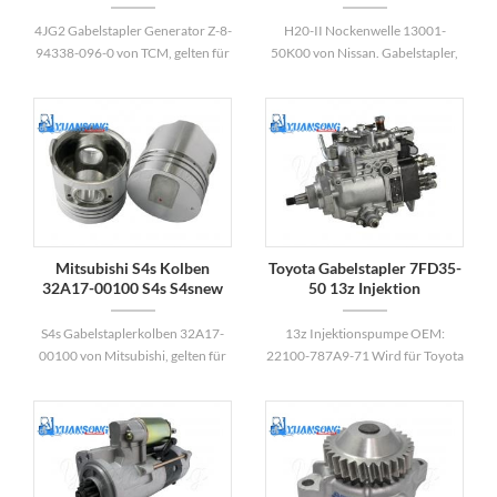
Isuzu TCM 4JG2 Generator
Motor
4JG2 Gabelstapler Generator Z-8-
H20-II Nockenwelle 13001-
94338-096-0 von TCM, gelten für
50K00 von Nissan. Gabelstapler,
4JG2 TCM Gabelstapler Motor.
anwenden für H20-II Nissan
Willkommen, um unsere Verkäufe
Gabelstapler Motor.
für weitere Informationen zu
kontaktieren.
Mitsubishi S4s Kolben
Toyota Gabelstapler 7FD35-
32A17-00100 S4s S4snew
50 13z Injektion
S6s S6SNEW Kolben
Pump22100-787A9-71
S4s Gabelstaplerkolben 32A17-
13z Injektionspumpe OEM:
00100 von Mitsubishi, gelten für
22100-787A9-71 Wird für Toyota
S4S / S4S NEUE / S6s / S6s Neu
Gabelstapler verwendet 7FD35-
Mitsubishi Gabelstapler Motor .
50 mit dem Motor 13z.