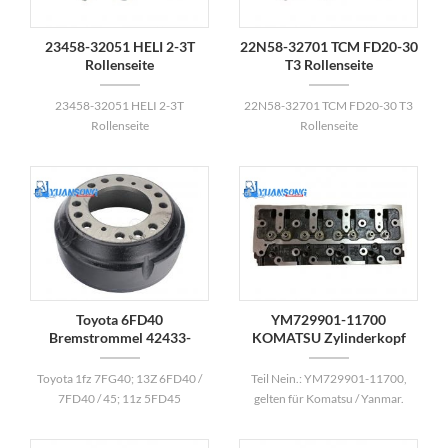
23458-32051 HELI 2-3T
22N58-32701 TCM FD20-30
Rollenseite
T3 Rollenseite
23458-32051 HELI 2-3T
22N58-32701 TCM FD20-30 T3
Rollenseite
Rollenseite
Toyota 6FD40
YM729901-11700
Bremstrommel 42433-
KOMATSU Zylinderkopf
30551-71
Toyota 1fz 7FG40; 13Z 6FD40 /
Teil Nein.: YM729901-11700,
7FD40 / 45; 11z 5FD45
gelten für Komatsu / Yanmar.
Bremstrommel