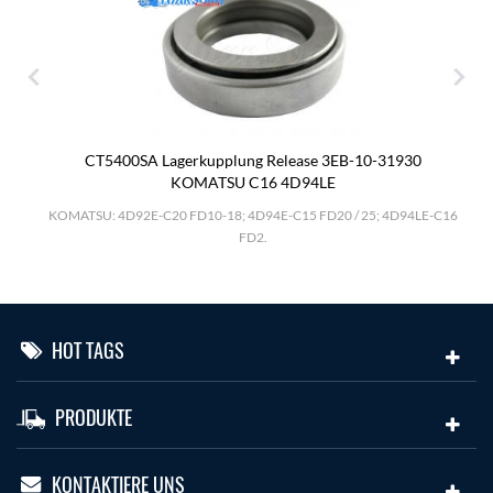
CT5400SA Lagerkupplung Release 3EB-10-31930
KOMATSU C16 4D94LE
.
KOMATSU: 4D92E-C20 FD10-18; 4D94E-C15 FD20 / 25; 4D94LE-C16
FD2.
HOT TAGS
PRODUKTE
KONTAKTIERE UNS