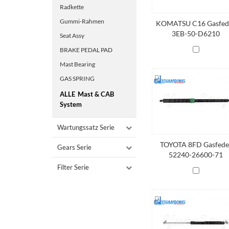
Radkette
Gummi-Rahmen
KOMATSU C16 Gasfed
3EB-50-D6210
Seat Assy
BRAKE PEDAL PAD
Mast Bearing
GAS SPRING
ALLE
Mast & CAB
System
Wartungssatz Serie
TOYOTA 8FD Gasfede
Gears Serie
52240-26600-71
Filter Serie