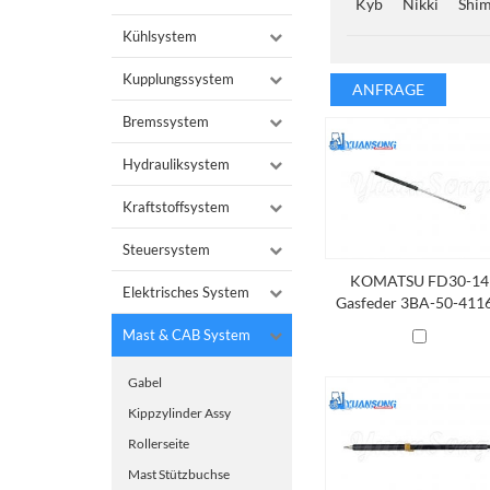
Kyb
Nikki
Shi
Kühlsystem
Kupplungssystem
ANFRAGE
Bremssystem
Hydrauliksystem
Kraftstoffsystem
Steuersystem
KOMATSU FD30-14
Elektrisches System
Gasfeder 3BA-50-411
Mast & CAB System
Gabel
Kippzylinder Assy
Rollerseite
Mast Stützbuchse