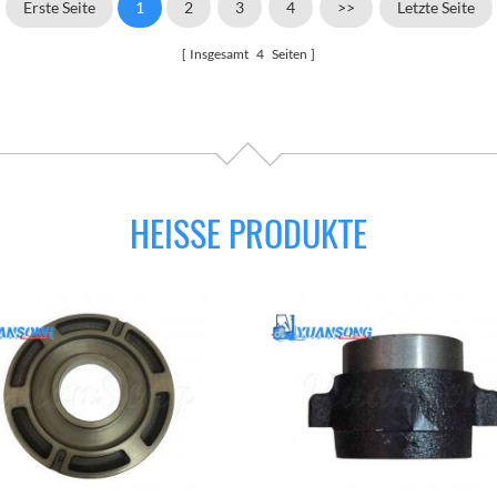
Erste Seite
1
2
3
4
>>
Letzte Seite
Insgesamt
4
Seiten
HEISSE PRODUKTE