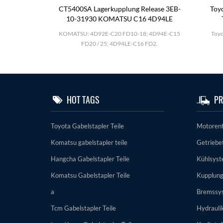
0-2
CT5400SA Lagerkupplung Release 3EB-
Toyo
11-51k00
10-31930 KOMATSU C16 4D94LE
25; TD27; BD30
KOMATSU: 4D92E-C20 FD10-18; 4D94E-C15
Toyo
el.
FD20 / 25; 4D94LE-C16 FD2.
HOT TAGS
PR
Toyota Gabelstapler Teile
Motorent
Komatsu gabelstapler teile
Getriebet
Hangcha Gabelstapler Teile
Kühlsys
Komatsu Gabelstapler Teile
Kupplun
a
Bremssy
Tcm Gabelstapler Teile
Hydrauli