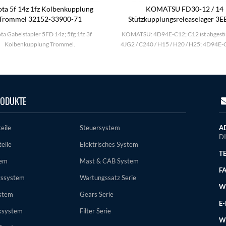
ta 5f 14z 1fz Kolbenkupplung
KOMATSU FD30-12 / 14
Trommel 32152-33900-71
Stützkupplungsreleaselager 3E
31120
ta Gabelstapler 5FD 14z; 5fg 1fz 3f
KOMATSU: 4D94E-C12; C12 ist abgest
Kolbenkupplung Trommel.
4JG2 / C240 / H15 / H20 / H25; 4D94E-
ODUKTE
eile
Steuersystem
AD
D
eile
Elektrisches System
TE
tem
Mast & CAB System
FA
gssystem
Wartungssatz Serie
WE
stem
Gears Serie
E-
ksystem
Filter Serie
W