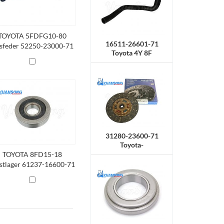
TOYOTA 5FDFG10-80
16511-26601-71
sfeder 52250-23000-71
Toyota 4Y 8F
Kühlerschlauch,
Obermaterial
31280-23600-71
Toyota-
Kupplungsscheibe
TOYOTA 8FD15-18
stlager 61237-16600-71