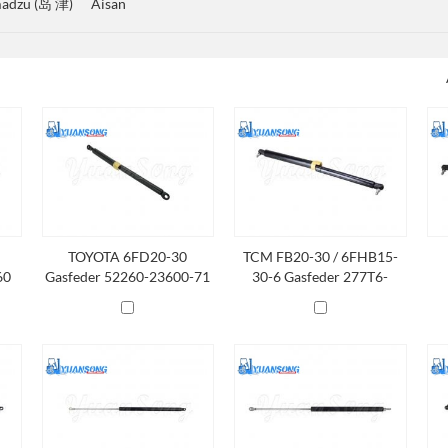
madzu (岛 津)
Aisan
TOYOTA 6FD20-30
TCM FB20-30 / 6FHB15-
60
Gasfeder 52260-23600-71
30-6 Gasfeder 277T6-
40611