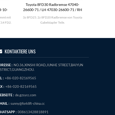
Toyota 8FD30 Radbremse 47040-
KOMATSU 
B-10-
26600-71 / LH 47030-26600-71 / RH
immt mit
3z 8FD25; 2z 8FD20 Radbremse von Toyota
KOMATSU FD25-
C14 FD2.
Gabelstapler Teile.
KONTAKTIERE UNS
RESSE :
NO.36,XINSHI ROAD,JUNHE STREET,BAIYUN
ISTRICT,GUANGZHOU.
L :
+86-020-82169565
X :
+86-020-82169565
BSEITE :
de.gzsycc.com
MAIL :
sunny@forklift-china.cc
HATSAPP :
008613428818891