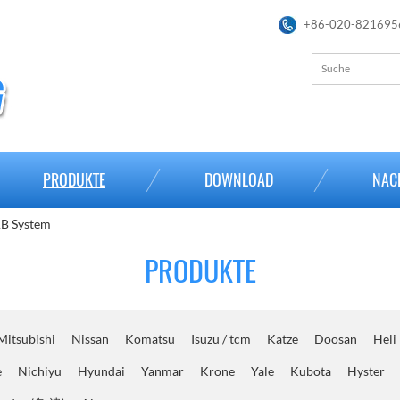
+86-020-821695
PRODUKTE
DOWNLOAD
NAC
B System
PRODUKTE
Mitsubishi
Nissan
Komatsu
Isuzu / tcm
Katze
Doosan
Heli
e
Nichiyu
Hyundai
Yanmar
Krone
Yale
Kubota
Hyster