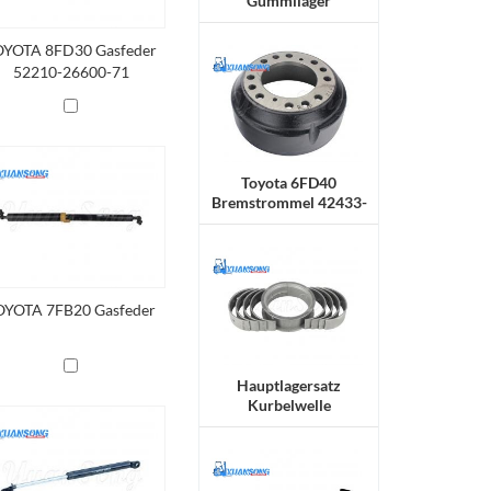
Gummilager
OYOTA 8FD30 Gasfeder
52210-26600-71
Toyota 6FD40
Bremstrommel 42433-
30551-71
OYOTA 7FB20 Gasfeder
Hauptlagersatz
Kurbelwelle