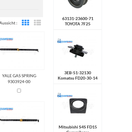
63131-23600-71
Aussicht :
TOYOTA 7F25
Rasteransicht
Listenansicht
Radkette
3EB-51-32130
YALE GAS SPRING
Komatsu FD20-30-14
9303924-00
Gummihalterung
Mitsubishi S4S FD15