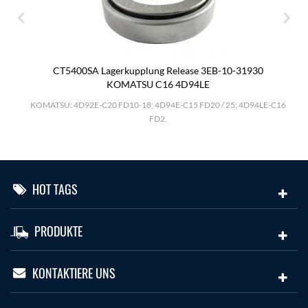
CT5400SA Lagerkupplung Release 3EB-10-31930
KOMATSU C16 4D94LE
.
KOMATSU: 4D92E-C20 FD10-18; 4D94E-C15 FD20 / 25; 4D94LE-C16
FD2.
HOT TAGS
PRODUKTE
KONTAKTIERE UNS