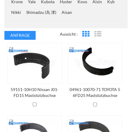
Krone
Yale
Kubota
Hyster
Kovo
Aisin
Kyb
Nikki
Shimadzu (岛 津)
Aisan
Aussicht :
ANFRAGE
Rasteransicht
Listenansicht
59151-10H10 Nissan J01-
04961-10070-71 TOYOTA 5
FD15 Maststützbuchse
6FD25 Maststützbuchse