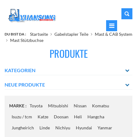
Startseite
Gabelstapler Teile
Mast & CAB System
DU BIST DA :
Mast Stützbuchse
PRODUKTE
KATEGORIEN
NEUE PRODUKTE
MARKE :
Toyota
Mitsubishi
Nissan
Komatsu
Isuzu / tcm
Katze
Doosan
Heli
Hangcha
Jungheirich
Linde
Nichiyu
Hyundai
Yanmar