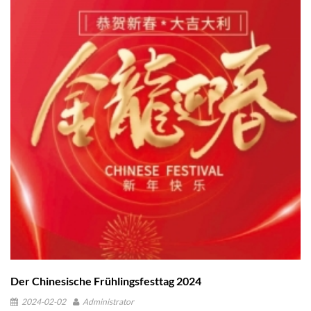
verbringen und sich an Aktivitäten zu beteiligen, die ihren Geist und
Körper regenerieren. Wir glauben, dass dieser Feiertag jedem die
Möglichkeit bietet, sich auszuruhen und neue Energie zu tanken, sodass
wir mit neuer Energie und Begeisterung an die Arbeit zurückkehren
können. Bitte stellen Sie sicher, dass alle ausstehenden Aufgaben vor
Beginn des Urlaubs erledigt sind. Sollten in diesem Zeitraum dringende
Angelegenheiten vorliegen, die Ihrer Aufmerksamkeit bedürfen, treffen
Sie bitte die notwendigen Vereinbarungen mit Ihrem Vorgesetzten, bevor
Sie Urlaub nehmen. Der normale Geschäftsbetrieb wird am 6. Oktober
2024 (Sonntag) wieder aufgenommen. Im Namen von Guangzhou
Yuansong Trading Co., Ltd. wünschen wir Ihnen frohe und erholsame
Feiertage zum Nationalfeiertag. Mit freundlichen Grüßen Yuki
Guangzhou Yuansong Trading Co., Ltd
Der Chinesische Frühlingsfesttag 2024
2024-02-02
Administrator