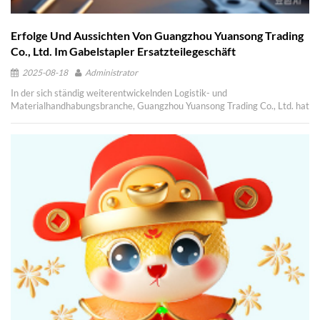
Erfolge Und Aussichten Von Guangzhou Yuansong Trading
Co., Ltd. Im Gabelstapler Ersatzteilegeschäft
2025-08-18
Administrator
In der sich ständig weiterentwickelnden Logistik- und
Materialhandhabungsbranche, Guangzhou Yuansong Trading Co., Ltd. hat
sich als führende Kraft im Gabelstapler -Ersatzteilesektor herausgestellt.
Im vergangenen Jahr mit unserem unerschütterlichen Streben nach
Qualität Und Kundenzufriedenheit Wir haben in zwei Schlüsselmärkten
einen bemerkenswerten Erfolg erzielt: Südostasien Und Amerika , in
einer neuen Ära des Erfolgs und der Anerkennung einleiten. Erweiterung
der Präsenz in Südostasien Im lebhaften , Südostasiatischer Markt
Guangzhou Yuansong Trading Co., Ltd. hat sich fest etabliert, indem er
sich konsequent auf die Lieferung konzentriert erstklassige Gabelstapler
Ersatzteile . Durch Strategische Partnerschaften Und Ausgezeichnete
Dienstleistungen Wir haben das Vertrauen und die Unterstützung
zahlreicher Kunden und Händler in der Region gewonnen. Unser
vielfältiges Angebot an Gabelstapler -Ersatzteilen, Besonders der
Bremsschuh , richtet sich an die vielfältigen Bedürfnisse südostasiatischer
Kunden, um den effizienten Betrieb der lokalen Gabelstapler zu
gewährleisten. . Der herausragende Haltbarkeit unseres Motors Assy
hat zu seiner breiten Anwendung in der lokalen Industrie geführt und