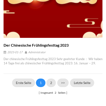
Der Chinesische Frühlingsfesttag 2023
2023-01-17
Administrator
Der chinesische Frühlingsfesttag 2023 Sehr geehrter Kunde： Wir haben
14 Tage frei als chinesischer Frühlingsfesttag 2023: 16. Januar – 29.
Januar . Wenn Sie während der Feiertage etwas dringendes haben,
können Sie sich gerne per Whatsapp oder E-Mail an unsere
Vertriebsmitarbeiter wenden. Sie werden antworten, sobald sie die
Nachrichten gesehen haben. Vielen Dank für Ihre Mitarbeit und
Erste Seite
1
2
>>
Letzte Seite
Unterstützung und wünschen Ihnen ein wirklich frohes neues Jahr!
YUANSONG TRADE CO., LTD Werbeabteilung 2023/01/13
Insgesamt
2
Seiten