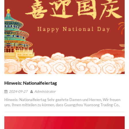
das Ihr Erfolg ist mit uns verflochten . Wenn Kunden in Südostasien oder
entschuldigen uns im Voraus für etwaige Unannehmlichkeiten und
Amerika Begegnung mit Problemen mit ihren Gabelstapeln, wie...
bedanken uns für Ihr Verständnis und Ihre Kooperation. Wenn Sie
dringende Angelegenheiten oder Anfragen haben, empfehlen wir Ihnen,
sich vor dem 20. Januar an uns zu wenden, da unser Team während der
Feiertage nur begrenzt verfügbar sein wird. Wir danken Ihnen aufrichtig
für Ihre kontinuierliche Unterstützung und Zusammenarbeit das ganze
Jahr über. Im Namen von Guangzhou Yuansong Trading Co., Ltd. möchten
wir Ihnen und Ihren Lieben unsere herzlichsten Wünsche für ein frohes
und erfolgreiches chinesisches Neujahr übermitteln. Vielen Dank für Ihre
Aufmerksamkeit und wir freuen uns darauf, Sie nach dem Urlaub wieder
zu bedienen. Mit freundlichen Grüßen Yuki Guangzhou Yuansong Trading
Co., Ltd.
Hinweis: Nationalfeiertag
2024-09-27
Administrator
Hinweis: Nationalfeiertag Sehr geehrte Damen und Herren, Wir freuen
uns, Ihnen mitteilen zu können, dass Guangzhou Yuansong Trading Co.,
Ltd. den Nationalfeiertag vom 1. Oktober 2024 (Dienstag) bis zum 5.
Oktober 2024 (Samstag) begehen wird. Während dieser Zeit bleibt das
Unternehmen geschlossen und die Mitarbeiter werden gebeten, eine
wohlverdiente Pause einzulegen, schöne Zeit mit ihren Familien zu