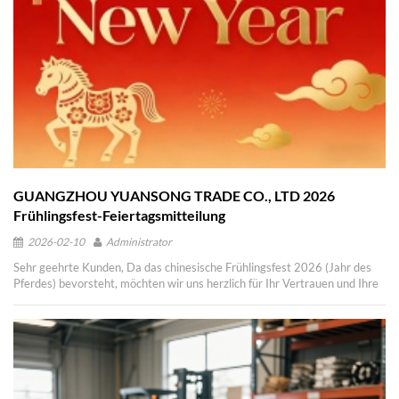
GUANGZHOU YUANSONG TRADE CO., LTD 2026
Frühlingsfest-Feiertagsmitteilung
2026-02-10
Administrator
Sehr geehrte Kunden, Da das chinesische Frühlingsfest 2026 (Jahr des
Pferdes) bevorsteht, möchten wir uns herzlich für Ihr Vertrauen und Ihre
Unterstützung im vergangenen Jahr bedanken. Damit unser Team dieses
traditionelle Fest unbeschwert und friedlich mit seinen Familien feiern
kann, informieren wir Sie hiermit über unsere Regelungen zum
Frühlingsfest: I. Ferienzeit Unser Unternehmen macht während des
Frühlingsfestes 2026 eine 12-tägige Betriebspause. Der genaue
Zeitraum ist vom 12. Februar 2026 (24. Tag des 12. Mondmonats) bis
zum 23. Februar 2026 (7. Tag des ersten Mondmonats). Wir nehmen