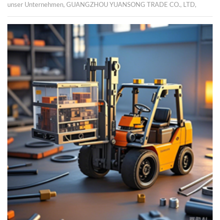
unser Unternehmen, GUANGZHOU YUANSONG TRADE CO., LTD,
anlässlich des bevorstehenden Labor Day vom 1. bis 4. Mai 2025
geschlossen bleibt. Während dieser Zeit wird unser regulärer
Geschäftsbetrieb eingestellt und unser Büro wird nicht besetzt sein. Bei
dringenden Anliegen oder Fragen erreichen Sie uns gerne per E-Mail
unter [sunny@forklift-china.cc] oder per WhatsApp unter [+86 134 2881
8891]. Unser Team wird Ihre Nachrichten umgehend beantworten und
sich um Ihre Anliegen kümmern, sobald wir am 5. Mai 2025 unsere
Arbeit wieder aufnehmen. Wir entschuldigen uns aufrichtig für etwaige
Unannehmlichkeiten und danken Ihnen für Ihr Verständnis und Ihre
Geduld. Wir sind bestrebt, Ihnen den bestmöglichen Service zu bieten und
freuen uns darauf, Sie bald wieder bedienen zu dürfen. Ich wünsche Ihnen
einen wunderschönen und erholsamen Labor Day! Beste grüße, Yuki
GUANGZHOU YUANSONG TRADE CO., LTD