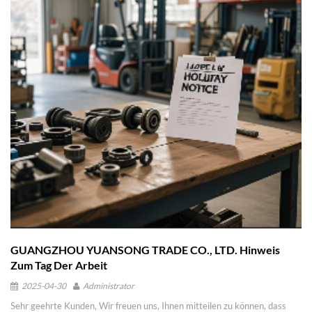
unsere Arbeit am 24. Februar 2026 (8. Tag des ersten Mondmonats)
wieder auf und der Geschäftsbetrieb läuft anschließend wieder normal. II.
Relevante Hinweise 1. Während der Feiertage sind unsere
Kundenservice- und Geschäftsteams vorübergehend nicht erreichbar. Bei
dringenden Anliegen oder Fragen können Sie sich jederzeit an uns
wenden. Wir werden Ihnen nach Wiederaufnahme unserer Arbeit
schnellstmöglich antworten. 2. Wir entschuldigen uns für etwaige
Unannehmlichkeiten, die durch die Feiertagsregelung entstehen, und
danken Ihnen für Ihr Verständnis und Ihre Geduld. Wir haben vor den
Feiertagen alle notwendigen Vorkehrungen für die Arbeitsübergabe
getroffen, um die Auswirkungen auf Ihre Zusammenarbeit mit uns so
gering wie möglich zu halten. Auch im neuen Jahr wird GUANGZHOU
YUANSONG TRADE CO., LTD Ihnen weiterhin hochwertige Produkte
und Dienstleistungen anbieten. Wir wünschen Ihnen und Ihrer Familie ein
frohes Frühlingsfest, viel Erfolg im Beruf, ein harmonisches Familienleben
und alles Gute! Hiermit wird die Bekanntmachung veröffentlicht.
GUANGZHOU YUANSONG TRADE CO., LTD Yuki Erscheinungsdatum:
10. Februar 2026
GUANGZHOU YUANSONG TRADE CO., LTD. Hinweis
Zum Tag Der Arbeit
2025-04-30
Administrator
Sehr geehrte Kunden, Wir freuen uns, Ihnen mitteilen zu können, dass