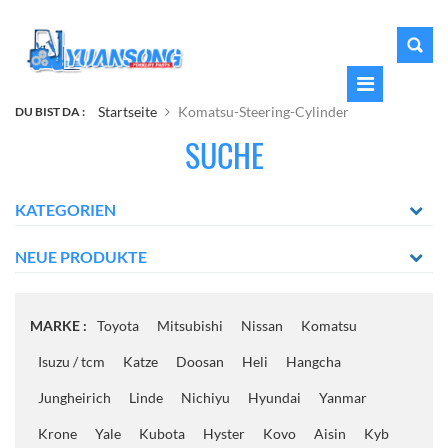
Startseite
Komatsu-Steering-Cylinder
DU BIST DA :
SUCHE
KATEGORIEN
NEUE PRODUKTE
MARKE :
Toyota
Mitsubishi
Nissan
Komatsu
Isuzu / tcm
Katze
Doosan
Heli
Hangcha
Jungheirich
Linde
Nichiyu
Hyundai
Yanmar
Krone
Yale
Kubota
Hyster
Kovo
Aisin
Kyb