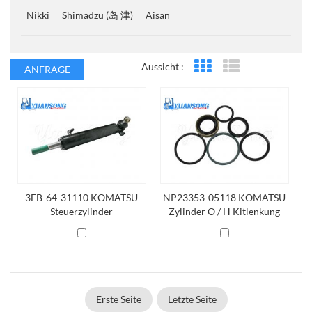
Nikki
Shimadzu (岛 津)
Aisan
Aussicht :
ANFRAGE
Rasteransicht
Listenansicht
3EB-64-31110 KOMATSU
NP23353-05118 KOMATSU
Steuerzylinder
Zylinder O / H Kitlenkung
Erste Seite
Letzte Seite