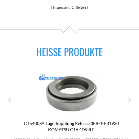
Insgesamt
1
Seiten
HEISSE PRODUKTE
CT5400SA Lagerkupplung Release 3EB-10-31930
KOMATSU C16 4D94LE
.
KOMATSU: 4D92E-C20 FD10-18; 4D94E-C15 FD20 / 25; 4D94LE-C16