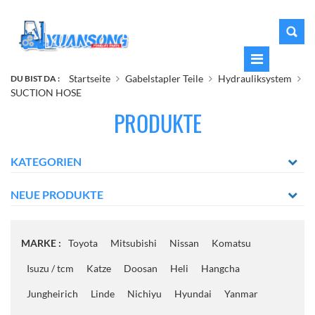
Startseite
Gabelstapler Teile
Hydrauliksystem
DU BIST DA :
SUCTION HOSE
PRODUKTE
KATEGORIEN
NEUE PRODUKTE
MARKE :
Toyota
Mitsubishi
Nissan
Komatsu
Isuzu / tcm
Katze
Doosan
Heli
Hangcha
Jungheirich
Linde
Nichiyu
Hyundai
Yanmar