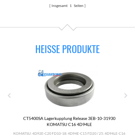
Insgesamt
1
Seiten
HEISSE PRODUKTE
CT5400SA Lagerkupplung Release 3EB-10-31930
KOMATSU C16 4D94LE
.
KOMATSU: 4D92E-C20 FD10-18; 4D94E-C15 FD20 / 25; 4D94LE-C16