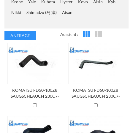
Krone
Yale
Kubota
Hyster
Kovo
Aisin
Kyb
Nikki
Shimadzu (岛 津)
Aisan
Aussicht :
ANFRAGE
Rasteransicht
Listenansicht
KOMATSU FD50-100Z8
KOMATSU FD50-100Z8
SAUGSCHLAUCH 230C7-
SAUGSCHLAUCH 230C7-
62011
62001