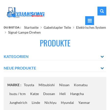
Startseite
Gabelstapler Teile
Elektrisches System
DU BIST DA :
Signal-Lampe Drehen
PRODUKTE
KATEGORIEN
NEUE PRODUKTE
MARKE :
Toyota
Mitsubishi
Nissan
Komatsu
Isuzu / tcm
Katze
Doosan
Heli
Hangcha
Jungheirich
Linde
Nichiyu
Hyundai
Yanmar