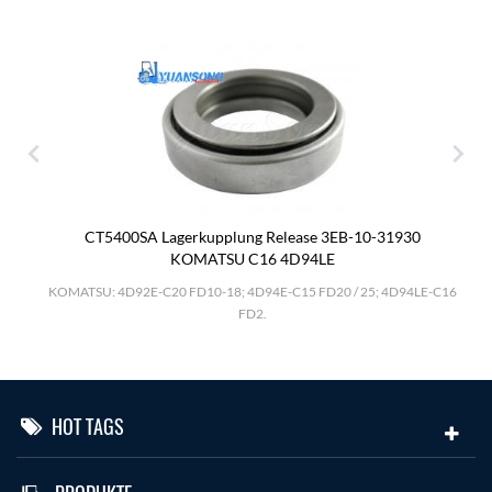
CT5400SA Lagerkupplung Release 3EB-10-31930
KOMATSU C16 4D94LE
.
KOMATSU: 4D92E-C20 FD10-18; 4D94E-C15 FD20 / 25; 4D94LE-C16
FD2.
HOT TAGS