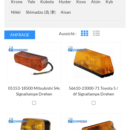
Krone
Yale
Kubota
Hyster
Kovo
Aisin
Kyb
Nikki
Shimadzu (岛 津)
Aisan
Aussicht :
ANFRAGE
Rasteransicht
Listenansicht
05153-18500 Mitsubishi S4s
56610-23000-71 Toyota 5 /
Signallampe Drehen
6f Signallampe Drehen