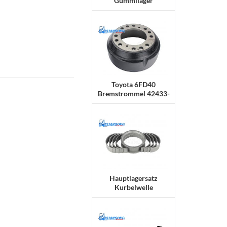
Gummilager
Toyota 6FD40
Bremstrommel 42433-
30551-71
Hauptlagersatz
Kurbelwelle