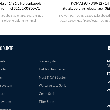
ta 5f 14z 1fz Kolbenkupplung
KOMATSU FD30-12 / 14
Trommel 32152-33900-71
Stützkupplungsreleaselager 3E
31120
ta Gabelstapler 5FD 14z; 5fg 1fz 3f
KOMATSU: 4D94E-C12; C12 ist abgest
Kolbenkupplung Trommel.
4JG2 / C240 / H15 / H20 / H25; 4D94E-
ODUKTE
eile
Steuersystem
AD
D
eile
Elektrisches System
TE
tem
Mast & CAB System
FA
gssystem
Wartungssatz Serie
WE
stem
Gears Serie
E-
ksystem
Filter Serie
W
ffsystem