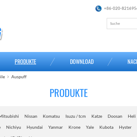
+86-020-821695
PRODUKTE
DOWNLOAD
NAC
ile
Auspuff
PRODUKTE
Mitsubishi
Nissan
Komatsu
Isuzu / tcm
Katze
Doosan
Heli
e
Nichiyu
Hyundai
Yanmar
Krone
Yale
Kubota
Hyster