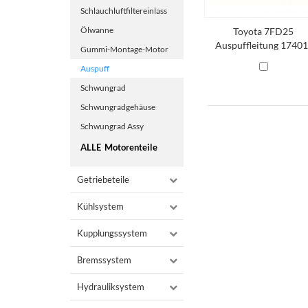
Schlauchluftfiltereinlass
Ölwanne
Toyota 7FD25
Auspuffleitung 17401
Gummi-Montage-Motor
23460-71 Toyota-
Auspuff
Auspuffleitung.
Schwungrad
Schwungradgehäuse
Schwungrad Assy
ALLE
Motorenteile
Getriebeteile
Kühlsystem
Kupplungssystem
Bremssystem
Hydrauliksystem