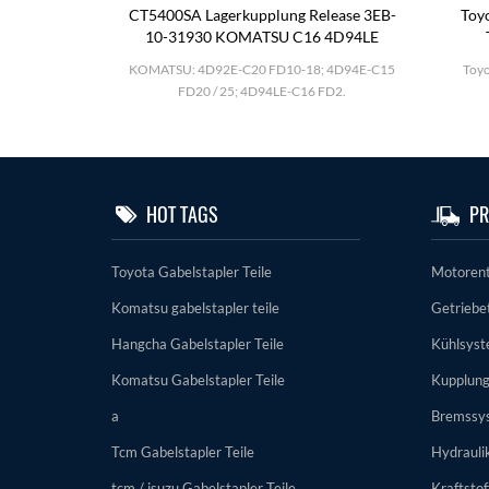
0-2
CT5400SA Lagerkupplung Release 3EB-
Toyo
11-51k00
10-31930 KOMATSU C16 4D94LE
25; TD27; BD30
KOMATSU: 4D92E-C20 FD10-18; 4D94E-C15
Toyo
el.
FD20 / 25; 4D94LE-C16 FD2.
HOT TAGS
PR
Toyota Gabelstapler Teile
Motorent
Komatsu gabelstapler teile
Getriebet
Hangcha Gabelstapler Teile
Kühlsys
Komatsu Gabelstapler Teile
Kupplun
a
Bremssy
Tcm Gabelstapler Teile
Hydrauli
tcm / isuzu Gabelstapler Teile
Kraftsto