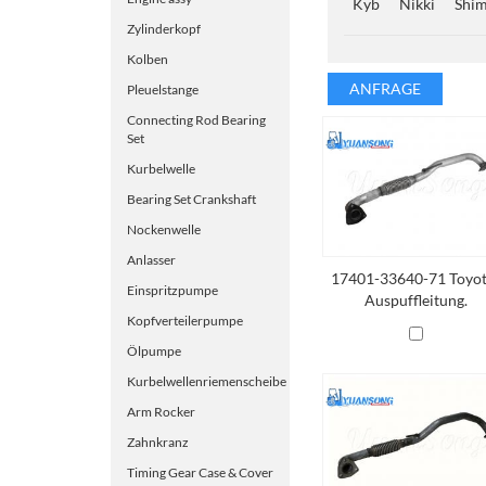
Kyb
Nikki
Shi
Zylinderkopf
Kolben
ANFRAGE
Pleuelstange
Connecting Rod Bearing
Set
Kurbelwelle
Bearing Set Crankshaft
Nockenwelle
Anlasser
17401-33640-71 Toyot
Einspritzpumpe
Auspuffleitung.
Kopfverteilerpumpe
Ölpumpe
Kurbelwellenriemenscheibe
Arm Rocker
Zahnkranz
Timing Gear Case & Cover