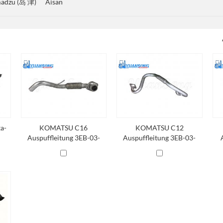
madzu (岛 津)
Aisan
a-
KOMATSU C16
KOMATSU C12
Auspuffleitung 3EB-03-
Auspuffleitung 3EB-03-
52120 KOMATSU Auspuff
34514 KOMATSU Auspuff