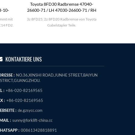
Toyota 8FD30 Radbremse 47040-
KOMATSU 
B-10-
26600-71 / LH 47030-26600-71 / RH
immt mit
3z 8FD25; 2z 8FD20 Radbremse von Toyota
KOMATSU FD25-
C14 FD2.
Gabelstapler Teile.
KONTAKTIERE UNS
RESSE :
NO.36,XINSHI ROAD,JUNHE STREET,BAIYUN
ISTRICT,GUANGZHOU.
L :
+86-020-82169565
X :
+86-020-82169565
BSEITE :
de.gzsycc.com
MAIL :
sunny@forklift-china.cc
HATSAPP :
008613428818891