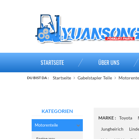
STARTSEITE
ÜBER UNS
Startseite
Gabelstapler Teile
Motorente
DU BIST DA :
KATEGORIEN
MARKE :
Toyota
Motorenteile
Jungheirich
Lind
Engine assy