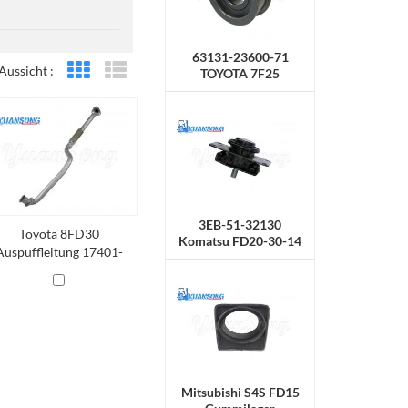
63131-23600-71
Aussicht :
TOYOTA 7F25
Rasteransicht
Listenansicht
Radkette
3EB-51-32130
Toyota 8FD30
Komatsu FD20-30-14
Auspuffleitung 17401-
Gummihalterung
36620-71 Toyota-
Auspuffleitung
Mitsubishi S4S FD15