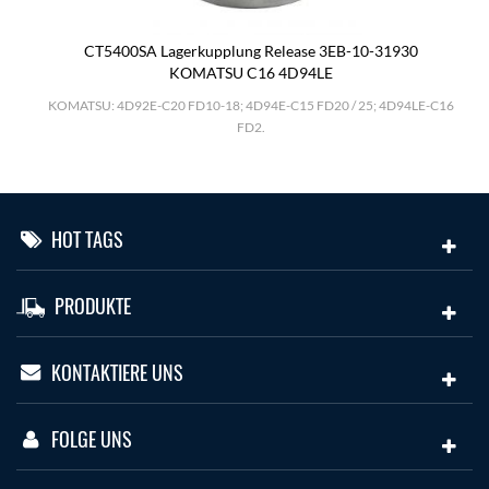
CT5400SA Lagerkupplung Release 3EB-10-31930
KOMATSU C16 4D94LE
.
KOMATSU: 4D92E-C20 FD10-18; 4D94E-C15 FD20 / 25; 4D94LE-C16
FD2.
HOT TAGS
PRODUKTE
KONTAKTIERE UNS
FOLGE UNS