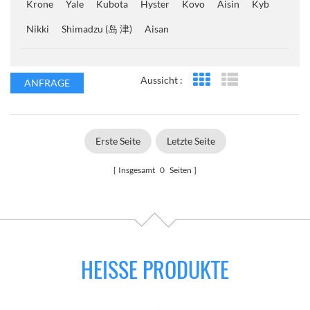
Krone
Yale
Kubota
Hyster
Kovo
Aisin
Kyb
Nikki
Shimadzu (岛 津)
Aisan
Aussicht :
ANFRAGE
Rasteransicht
Listenansicht
Erste Seite
Letzte Seite
Insgesamt
0
Seiten
HEISSE PRODUKTE