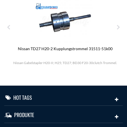
Nissan TD27 H20-2 Kupplungstrommel 31511-51k00
.
Nissan Gabelstapler H20-II; H25; TD27; BD30 F20-30clutch Trommel.
HOT TAGS
PRODUKTE