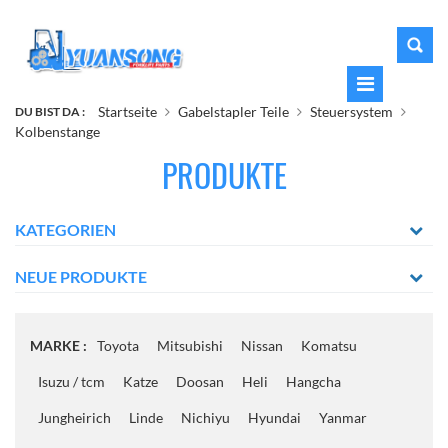
Startseite
Gabelstapler Teile
Steuersystem
DU BIST DA :
Kolbenstange
PRODUKTE
KATEGORIEN
NEUE PRODUKTE
MARKE :
Toyota
Mitsubishi
Nissan
Komatsu
Isuzu / tcm
Katze
Doosan
Heli
Hangcha
Jungheirich
Linde
Nichiyu
Hyundai
Yanmar