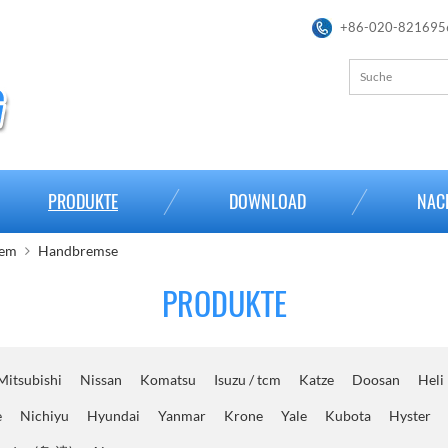
+86-020-821695
PRODUKTE
DOWNLOAD
NAC
tem
Handbremse
PRODUKTE
Mitsubishi
Nissan
Komatsu
Isuzu / tcm
Katze
Doosan
Heli
e
Nichiyu
Hyundai
Yanmar
Krone
Yale
Kubota
Hyster