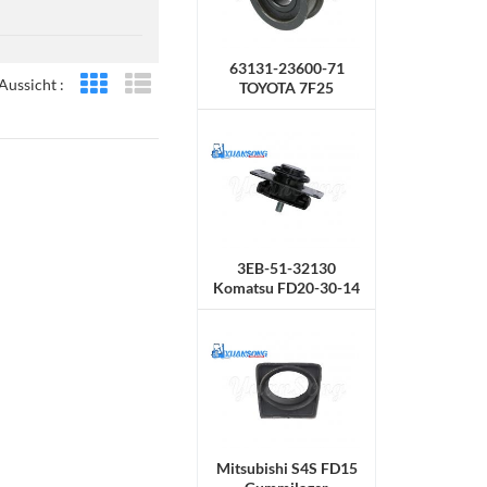
63131-23600-71
Aussicht :
TOYOTA 7F25
Rasteransicht
Listenansicht
Radkette
3EB-51-32130
Komatsu FD20-30-14
Gummihalterung
Mitsubishi S4S FD15