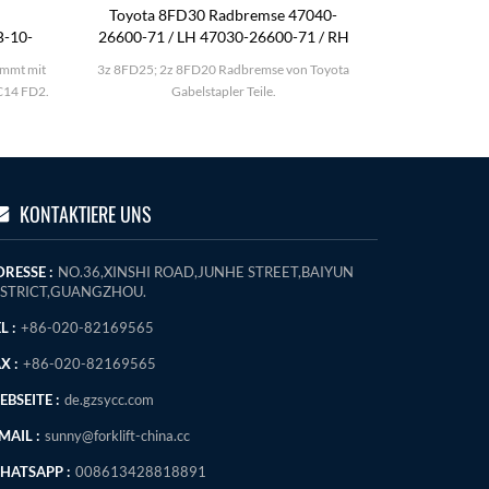
Toyota 8FD30 Radbremse 47040-
KOMATSU 
B-10-
26600-71 / LH 47030-26600-71 / RH
immt mit
3z 8FD25; 2z 8FD20 Radbremse von Toyota
KOMATSU FD25-
C14 FD2.
Gabelstapler Teile.
KONTAKTIERE UNS
RESSE :
NO.36,XINSHI ROAD,JUNHE STREET,BAIYUN
ISTRICT,GUANGZHOU.
L :
+86-020-82169565
X :
+86-020-82169565
BSEITE :
de.gzsycc.com
MAIL :
sunny@forklift-china.cc
HATSAPP :
008613428818891