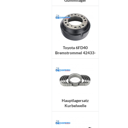
Gummilager
Toyota 6FD40
Bremstrommel 42433-
30551-71
Hauptlagersatz
Kurbelwelle