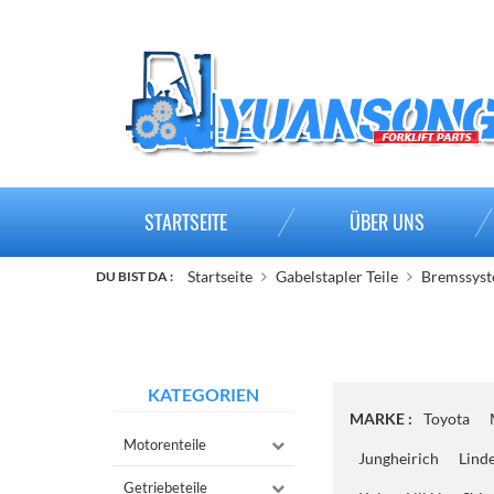
STARTSEITE
ÜBER UNS
Startseite
Gabelstapler Teile
Bremssys
DU BIST DA :
KATEGORIEN
MARKE :
Toyota
Motorenteile
Jungheirich
Lind
Getriebeteile