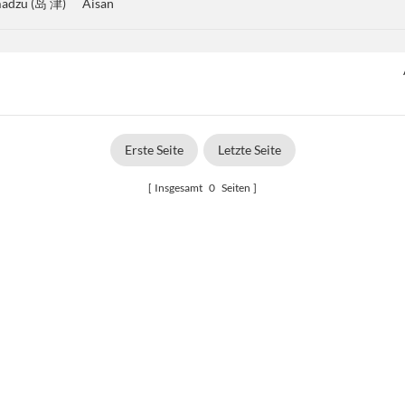
madzu (岛 津)
Aisan
Erste Seite
Letzte Seite
Insgesamt
0
Seiten