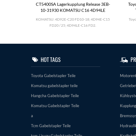
0-2
CT5400SA Lagerkupplung Release 3EB-
Toyo
11-51k00
10-31930 KOMATSU C16 4D94LE
25; TD27; BD30
KOMATSU: 4D92E-C20 FD10-18; 4D94E-C15
Toyo
el.
FD20 / 25; 4D94LE-C16 FD2.
HOT TAGS
PR
Toyota Gabelstapler Teile
Motorent
Komatsu gabelstapler teile
Getriebet
Hangcha Gabelstapler Teile
Kühlsys
Komatsu Gabelstapler Teile
Kupplun
a
Bremssy
Tcm Gabelstapler Teile
Hydrauli
tcm / isuzu Gabelstapler Teile
Kraftsto