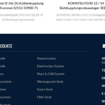
ta 5f 14z 1fz Kolbenkupplung
KOMATSU FD30-12 / 14
Trommel 32152-33900-71
Stützkupplungsreleaselager 3E
31120
ta Gabelstapler 5FD 14z; 5fg 1fz 3f
KOMATSU: 4D94E-C12; C12 ist abgest
Kolbenkupplung Trommel.
4JG2 / C240 / H15 / H20 / H25; 4D94E-
ODUKTE
eile
Steuersystem
AD
D
eile
Elektrisches System
TE
tem
Mast & CAB System
FA
gssystem
Wartungssatz Serie
WE
stem
Gears Serie
E-
ksystem
Filter Serie
W
ffsystem