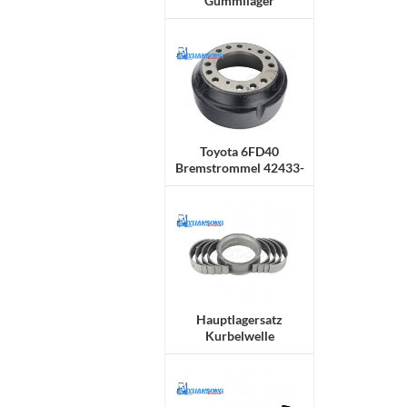
Gummilager
Toyota 6FD40
Bremstrommel 42433-
30551-71
Hauptlagersatz
Kurbelwelle