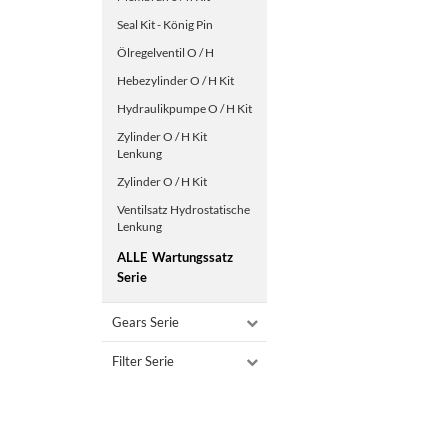
Seal Kit - König Pin
Ölregelventil O / H
Hebezylinder O / H Kit
Hydraulikpumpe O / H Kit
Zylinder O / H Kit
Lenkung
Zylinder O / H Kit
Ventilsatz Hydrostatische
Lenkung
ALLE
Wartungssatz
Serie
Gears Serie
Filter Serie