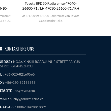
Toyota 8FD30 Radbremse 47040-
KOMATSU 
B-10-
26600-71 / LH 47030-26600-71 / RH
immt mit
3z 8FD25; 2z 8FD20 Radbremse von Toyota
KOMATSU FD25-
C14 FD2.
Gabelstapler Teile.
KONTAKTIERE UNS
RESSE :
NO.36,XINSHI ROAD,JUNHE STREET,BAIYUN
ISTRICT,GUANGZHOU.
L :
+86-020-82169565
X :
+86-020-82169565
BSEITE :
de.gzsycc.com
MAIL :
sunny@forklift-china.cc
HATSAPP :
008613428818891