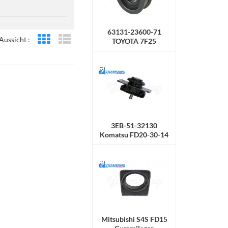
63131-23600-71
Aussicht :
TOYOTA 7F25
Rasteransicht
Listenansicht
Radkette
3EB-51-32130
Komatsu FD20-30-14
Gummihalterung
Mitsubishi S4S FD15