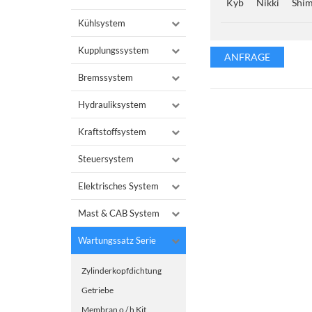
Kyb
Nikki
Shi
Kühlsystem
Kupplungssystem
ANFRAGE
Bremssystem
Hydrauliksystem
Kraftstoffsystem
Steuersystem
Elektrisches System
Mast & CAB System
Wartungssatz Serie
Zylinderkopfdichtung
Getriebe
Membran o / h Kit