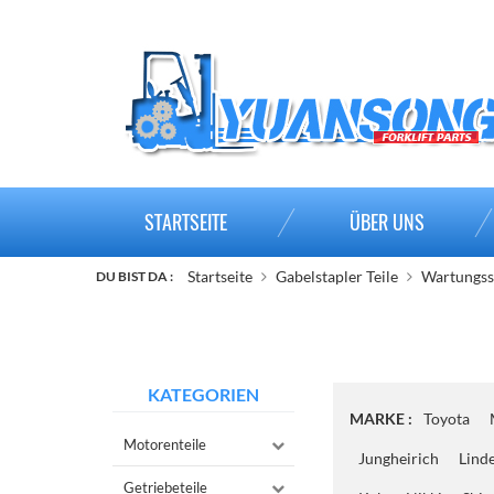
STARTSEITE
ÜBER UNS
Startseite
Gabelstapler Teile
Wartungssa
DU BIST DA :
KATEGORIEN
MARKE :
Toyota
Motorenteile
Jungheirich
Lind
Getriebeteile