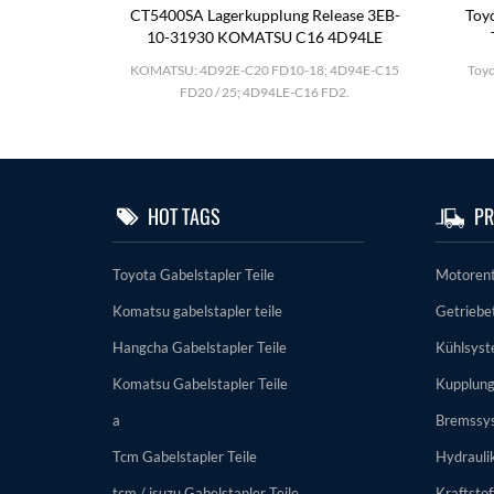
0-2
CT5400SA Lagerkupplung Release 3EB-
Toyo
11-51k00
10-31930 KOMATSU C16 4D94LE
25; TD27; BD30
KOMATSU: 4D92E-C20 FD10-18; 4D94E-C15
Toyo
el.
FD20 / 25; 4D94LE-C16 FD2.
HOT TAGS
PR
Toyota Gabelstapler Teile
Motorent
Komatsu gabelstapler teile
Getriebet
Hangcha Gabelstapler Teile
Kühlsys
Komatsu Gabelstapler Teile
Kupplun
a
Bremssy
Tcm Gabelstapler Teile
Hydrauli
tcm / isuzu Gabelstapler Teile
Kraftsto