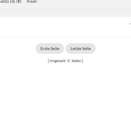
madzu (岛 津)
Aisan
Erste Seite
Letzte Seite
Insgesamt
0
Seiten