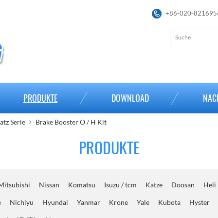
+86-020-821695
PRODUKTE
DOWNLOAD
NAC
tz Serie
Brake Booster O / H Kit
PRODUKTE
Mitsubishi
Nissan
Komatsu
Isuzu / tcm
Katze
Doosan
Heli
e
Nichiyu
Hyundai
Yanmar
Krone
Yale
Kubota
Hyster