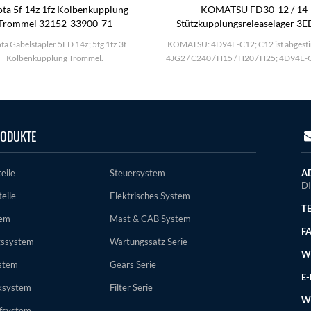
ta 5f 14z 1fz Kolbenkupplung
KOMATSU FD30-12 / 14
Trommel 32152-33900-71
Stützkupplungsreleaselager 3E
31120
ta Gabelstapler 5FD 14z; 5fg 1fz 3f
KOMATSU: 4D94E-C12; C12 ist abgest
Kolbenkupplung Trommel.
4JG2 / C240 / H15 / H20 / H25; 4D94E-
ODUKTE
eile
Steuersystem
AD
D
eile
Elektrisches System
TE
tem
Mast & CAB System
FA
gssystem
Wartungssatz Serie
WE
stem
Gears Serie
E-
ksystem
Filter Serie
W
ffsystem