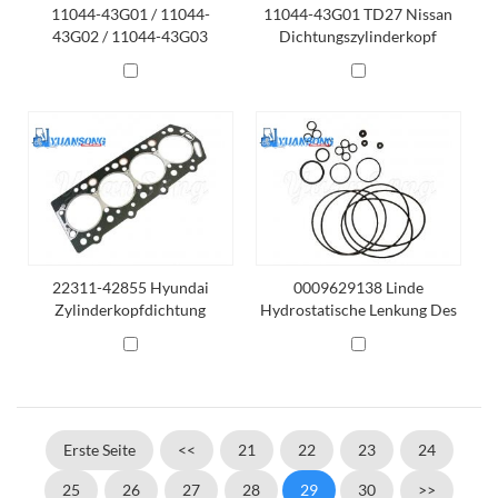
11044-43G01 / 11044-
11044-43G01 TD27 Nissan
43G02 / 11044-43G03
Dichtungszylinderkopf
Nissan TD27
Zylinderkopfdichtung
22311-42855 Hyundai
0009629138 Linde
Zylinderkopfdichtung
Hydrostatische Lenkung Des
Ventilkits
Erste Seite
<<
21
22
23
24
25
26
27
28
29
30
>>