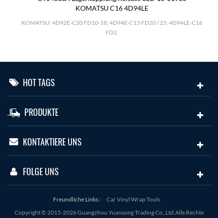
KOMATSU C16 4D94LE
.
KOMATSU: 4D92E-C20 FD10-18; 4D94E-C15 FD20 / 25; 4D94LE-C16
FD2.
HOT TAGS
PRODUKTE
KONTAKTIERE UNS
FOLGE UNS
Freundliche Links :
Car Vinyl Wrap Tools
Copyright © 2015-2026 Guangzhou Yuansong Trading Co.,Ltd.Alle Rechte