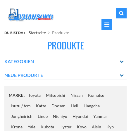
Startseite
Produkte
DU BIST DA :
PRODUKTE
KATEGORIEN
NEUE PRODUKTE
MARKE :
Toyota
Mitsubishi
Nissan
Komatsu
Isuzu / tcm
Katze
Doosan
Heli
Hangcha
Jungheirich
Linde
Nichiyu
Hyundai
Yanmar
Krone
Yale
Kubota
Hyster
Kovo
Aisin
Kyb