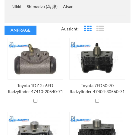
Nikki
Shimadzu (岛 津)
Aisan
Aussicht :
ANFRAGE
Rasteransicht
Listenansicht
Toyota 1DZ 2z 6FD
Toyota 7FD50-70
Radzylinder 47410-20540-71
Radzylinder 47404-30560-71