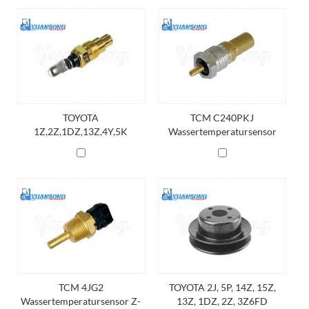
TOYOTA
TCM C240PKJ
1Z,2Z,1DZ,13Z,4Y,5K
Wassertemperatursensor
Wassertemperatursensor
23652-44001
83420-76001-71
TCM 4JG2
TOYOTA 2J, 5P, 14Z, 15Z,
Wassertemperatursensor Z-
13Z, 1DZ, 2Z, 3Z6FD