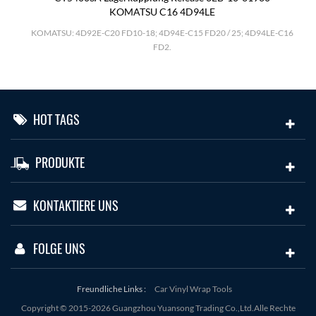
KOMATSU C16 4D94LE
.
KOMATSU: 4D92E-C20 FD10-18; 4D94E-C15 FD20 / 25; 4D94LE-C16
FD2.
HOT TAGS
PRODUKTE
KONTAKTIERE UNS
FOLGE UNS
Freundliche Links :
Car Vinyl Wrap Tools
Copyright © 2015-2026 Guangzhou Yuansong Trading Co.,Ltd.Alle Rechte