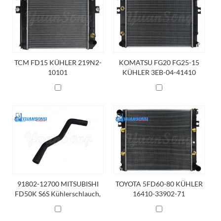
TCM FD15 KÜHLER 219N2-
KOMATSU FG20 FG25-15
10101
KÜHLER 3EB-04-41410
91802-12700 MITSUBISHI
TOYOTA 5FD60-80 KÜHLER
FD50K S6S Kühlerschlauch,
16410-33902-71
Unten