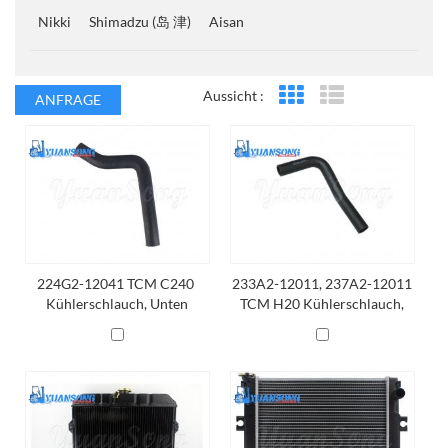
Nikki
Shimadzu (岛 津)
Aisan
Aussicht :
ANFRAGE
Rasteransicht
Listenansicht
224G2-12041 TCM C240 ​​
233A2-12011, 237A2-12011
Kühlerschlauch, Unten
TCM H20 Kühlerschlauch,
Unten