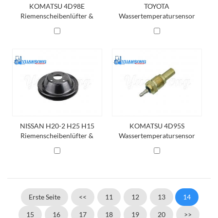
KOMATSU 4D98E
TOYOTA
Riemenscheibenlüfter &
Wassertemperatursensor
Wasserpumpe YM129900-
89422-76001-71,22630-
42450
10G00
NISSAN H20-2 H25 H15
KOMATSU 4D95S
Riemenscheibenlüfter &
Wassertemperatursensor
Wasserpumpe 21051-20500
600-815-7381
Erste Seite
<<
11
12
13
14
15
16
17
18
19
20
>>