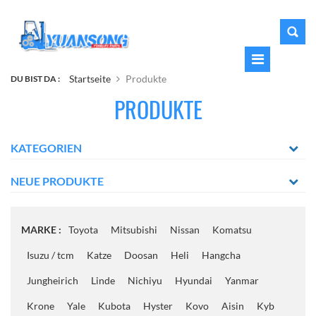
Startseite
Produkte
DU BIST DA :
PRODUKTE
KATEGORIEN
NEUE PRODUKTE
MARKE :
Toyota
Mitsubishi
Nissan
Komatsu
Isuzu / tcm
Katze
Doosan
Heli
Hangcha
Jungheirich
Linde
Nichiyu
Hyundai
Yanmar
Krone
Yale
Kubota
Hyster
Kovo
Aisin
Kyb