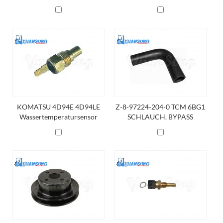
8-97069-786-1
Riemenscheibe Lüfter &
Wasserpumpe 16372-42500-
71 16371-76023-71
KOMATSU 4D94E 4D94LE
Z-8-97224-204-0 TCM 6BG1
Wassertemperatursensor
SCHLAUCH, BYPASS
YM171056-49351